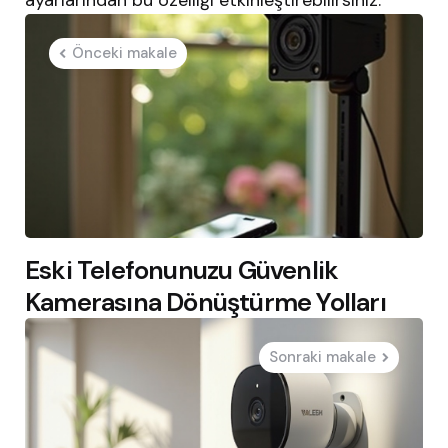
ayarlarından bu özelliği etkinleştirebilirsiniz.
Post
Önceki makale
navigation
Eski Telefonunuzu Güvenlik
Kamerasına Dönüştürme Yolları
Sonraki makale