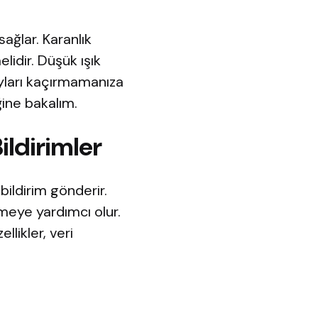
sağlar. Karanlık
lidir. Düşük ışık
yları kaçırmamanıza
iğine bakalım.
ildirimler
bildirim gönderir.
meye yardımcı olur.
llikler, veri