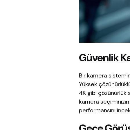
Güvenlik K
Bir kamera sistemin
Yüksek çözünürlüklü
4K gibi çözünürlük s
kamera seçiminizin 
performansını incel
Gece Görüş