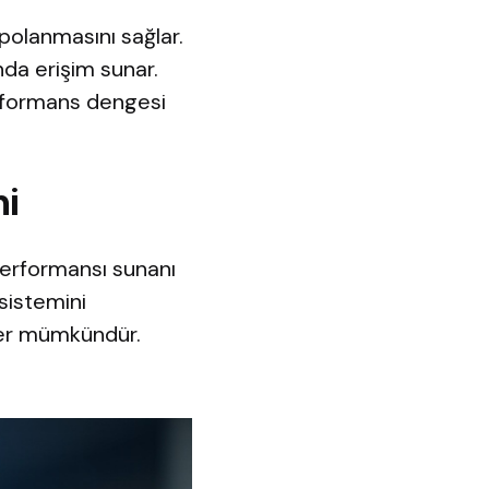
epolanmasını sağlar.
da erişim sunar.
performans dengesi
mi
performansı sunanı
sistemini
mler mümkündür.