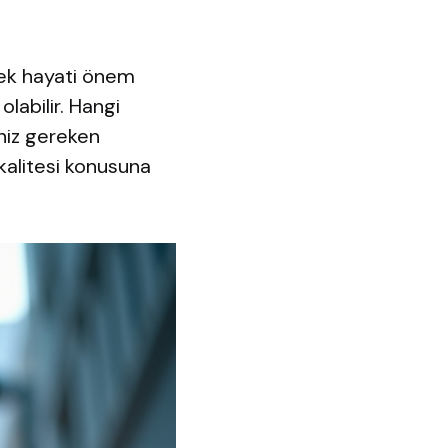
mek hayati önem
labilir. Hangi
niz gereken
 kalitesi konusuna