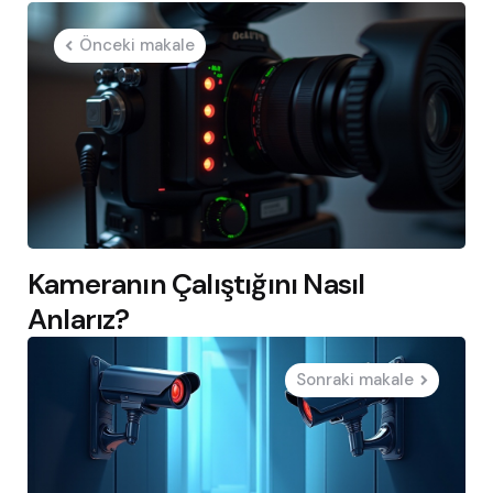
Post
Önceki makale
navigation
Kameranın Çalıştığını Nasıl
Anlarız?
Sonraki makale