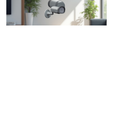
İnternet Olmadan Kamera Kayıt
Yapar Mı? Akıllı Ev Güvenliği ve
Çözümleri
December 29, 2025