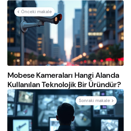
Post
Önceki makale
navigation
Mobese Kameraları Hangi Alanda
Kullanılan Teknolojik Bir Üründür?
Sonraki makale