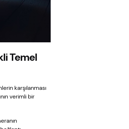
li Temel
mlerin karşılanması
nın verimli bir
meranın