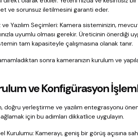
direkt olarak etkiler. Yeterli hızda ve kesintisiz bir
t ve sorunsuz iletilmesini garanti eder.
ve Yazılım Seçimleri: Kamera sisteminizin, mevcut a
pınızla uyumlu olması gerekir. Üreticinin önerdiği u
stemin tam kapasiteyle çalışmasına olanak tanır.
 tamamladıktan sonra kameranızın kurulum ve yapıl
ulum ve Konfigürasyon İşleml
, doğru yerleştirme ve yazılım entegrasyonu önem
ağlamak için bu adımları dikkatlice uygulayın.
el Kurulumu: Kamerayı, geniş bir görüş açısına sahi