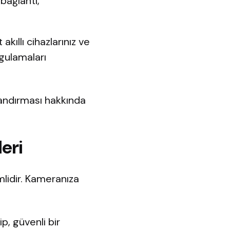
 bağlantı,
kıllı cihazlarınız ve
ygulamaları
andırması hakkında
eri
lidir. Kameranıza
p, güvenli bir