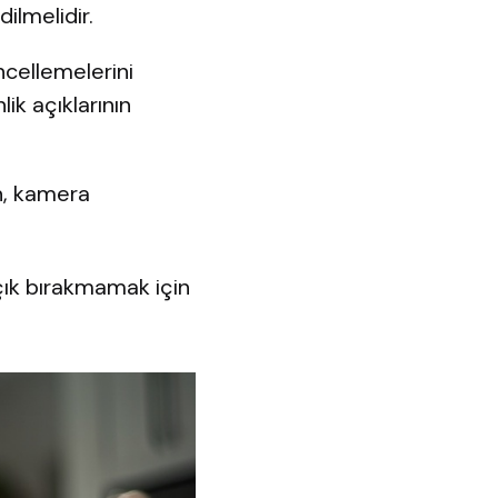
ilmelidir.
ncellemelerini
ik açıklarının
in, kamera
çık bırakmamak için