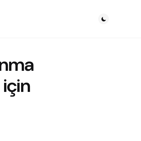
anma
 için